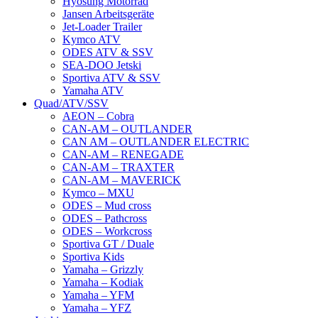
Hyosung Motorrad
Jansen Arbeitsgeräte
Jet-Loader Trailer
Kymco ATV
ODES ATV & SSV
SEA-DOO Jetski
Sportiva ATV & SSV
Yamaha ATV
Quad/ATV/SSV
AEON – Cobra
CAN-AM – OUTLANDER
CAN AM – OUTLANDER ELECTRIC
CAN-AM – RENEGADE
CAN-AM – TRAXTER
CAN-AM – MAVERICK
Kymco – MXU
ODES – Mud cross
ODES – Pathcross
ODES – Workcross
Sportiva GT / Duale
Sportiva Kids
Yamaha – Grizzly
Yamaha – Kodiak
Yamaha – YFM
Yamaha – YFZ