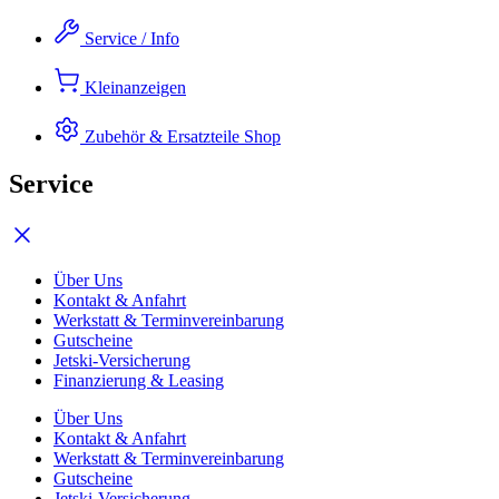
Zum
Service / Info
Inhalt
springen
Kleinanzeigen
Zubehör & Ersatzteile
Shop
Service
Über Uns
Kontakt & Anfahrt
Werkstatt & Terminvereinbarung
Gutscheine
Jetski-Versicherung
Finanzierung & Leasing
Über Uns
Kontakt & Anfahrt
Werkstatt & Terminvereinbarung
Gutscheine
Jetski-Versicherung