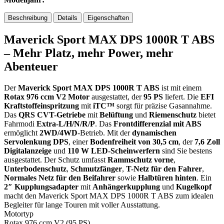
Beschreibung
Details
Eigenschaften
Maverick Sport MAX DPS 1000R T ABS
– Mehr Platz, mehr Power, mehr
Abenteuer
Der
Maverick Sport MAX DPS 1000R T ABS
ist mit einem
Rotax 976 ccm V2 Motor
ausgestattet, der
95 PS
liefert. Die
EFI
Kraftstoffeinspritzung
mit
iTC™
sorgt für präzise Gasannahme.
Das
QRS CVT-Getriebe
mit
Belüftung
und
Riemenschutz
bietet
Fahrmodi
Extra-L/H/N/R/P
. Das
Frontdifferenzial mit ABS
ermöglicht
2WD/4WD
-Betrieb. Mit der
dynamischen
Servolenkung DPS
, einer
Bodenfreiheit von 30,5 cm
, der
7,6 Zoll
Digitalanzeige
und
110 W LED-Scheinwerfern
sind Sie bestens
ausgestattet. Der Schutz umfasst
Rammschutz vorne
,
Unterbodenschutz
,
Schmutzfänger
,
T-Netz für den Fahrer
,
Normales Netz für den Beifahrer
sowie
Halbtüren hinten
. Ein
2″ Kupplungsadapter
mit
Anhängerkupplung
und
Kugelkopf
macht den Maverick Sport MAX DPS 1000R T ABS zum idealen
Begleiter für lange Touren mit voller Ausstattung.
Motortyp
Rotax 976 ccm V2 (95 PS)