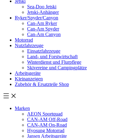
Jetski
Sea-Doo Jetski
Jetski-Anhänger
Ryker/Spyder/Canyon
Can-Am Ryker
Can-Am Spyder
Can-Am Canyon
Motorrad
Nutzfahrzeuge
Einsatzfahrzeuge
Land- und Forstwirtschaft
Winterdienst und Flurpflege
Skivereine und Campingplätze
Arbeitsgeräte
Kleinanzeigen
Zubehör & Ersatzteile Shop
Marken
AEON Sportquad
CAN-AM Off-Road
CAN-AM On-Road
Hyosung Motorrad
Jansen Arbeitsgeräte