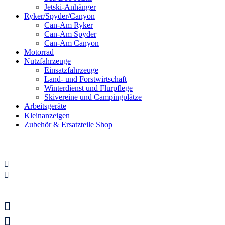
Jetski-Anhänger
Ryker/Spyder/Canyon
Can-Am Ryker
Can-Am Spyder
Can-Am Canyon
Motorrad
Nutzfahrzeuge
Einsatzfahrzeuge
Land- und Forstwirtschaft
Winterdienst und Flurpflege
Skivereine und Campingplätze
Arbeitsgeräte
Kleinanzeigen
Zubehör & Ersatzteile Shop