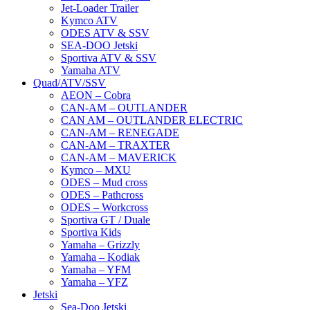
Jet-Loader Trailer
Kymco ATV
ODES ATV & SSV
SEA-DOO Jetski
Sportiva ATV & SSV
Yamaha ATV
Quad/ATV/SSV
AEON – Cobra
CAN-AM – OUTLANDER
CAN AM – OUTLANDER ELECTRIC
CAN-AM – RENEGADE
CAN-AM – TRAXTER
CAN-AM – MAVERICK
Kymco – MXU
ODES – Mud cross
ODES – Pathcross
ODES – Workcross
Sportiva GT / Duale
Sportiva Kids
Yamaha – Grizzly
Yamaha – Kodiak
Yamaha – YFM
Yamaha – YFZ
Jetski
Sea-Doo Jetski