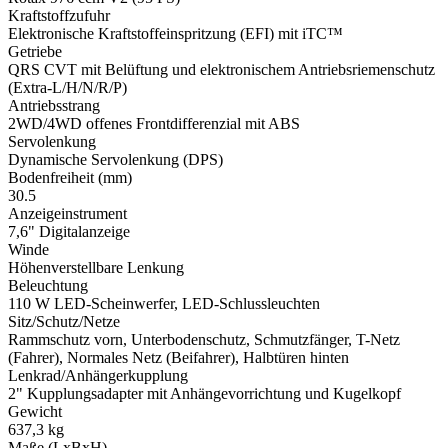
Kraftstoffzufuhr
Elektronische Kraftstoffeinspritzung (EFI) mit iTC™
Getriebe
QRS CVT mit Belüftung und elektronischem Antriebsriemenschutz
(Extra-L/H/N/R/P)
Antriebsstrang
2WD/4WD offenes Frontdifferenzial mit ABS
Servolenkung
Dynamische Servolenkung (DPS)
Bodenfreiheit (mm)
30.5
Anzeigeinstrument
7,6" Digitalanzeige
Winde
Höhenverstellbare Lenkung
Beleuchtung
110 W LED-Scheinwerfer, LED-Schlussleuchten
Sitz/Schutz/Netze
Rammschutz vorn, Unterbodenschutz, Schmutzfänger, T-Netz
(Fahrer), Normales Netz (Beifahrer), Halbtüren hinten
Lenkrad/Anhängerkupplung
2" Kupplungsadapter mit Anhängevorrichtung und Kugelkopf
Gewicht
637,3 kg
Maße (LxBxH)