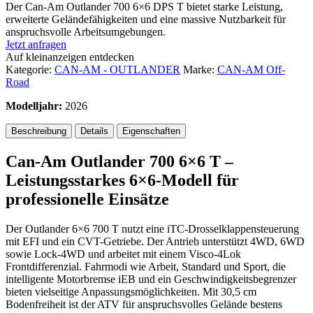
Der Can-Am Outlander 700 6×6 DPS T bietet starke Leistung,
erweiterte Geländefähigkeiten und eine massive Nutzbarkeit für
anspruchsvolle Arbeitsumgebungen.
Jetzt anfragen
Auf kleinanzeigen entdecken
Kategorie:
CAN-AM - OUTLANDER
Marke:
CAN-AM Off-
Road
Modelljahr:
2026
Beschreibung
Details
Eigenschaften
Can-Am Outlander 700 6×6 T –
Leistungsstarkes 6×6-Modell für
professionelle Einsätze
Der Outlander 6×6 700 T nutzt eine iTC-Drosselklappensteuerung
mit EFI und ein CVT-Getriebe. Der Antrieb unterstützt 4WD, 6WD
sowie Lock-4WD und arbeitet mit einem Visco-4Lok
Frontdifferenzial. Fahrmodi wie Arbeit, Standard und Sport, die
intelligente Motorbremse iEB und ein Geschwindigkeitsbegrenzer
bieten vielseitige Anpassungsmöglichkeiten. Mit 30,5 cm
Bodenfreiheit ist der ATV für anspruchsvolles Gelände bestens