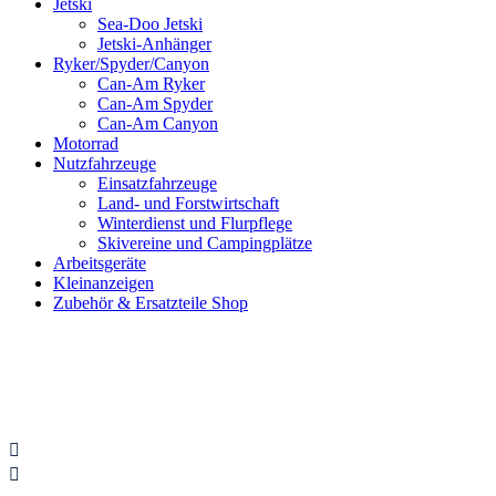
Jetski
Sea-Doo Jetski
Jetski-Anhänger
Ryker/Spyder/Canyon
Can-Am Ryker
Can-Am Spyder
Can-Am Canyon
Motorrad
Nutzfahrzeuge
Einsatzfahrzeuge
Land- und Forstwirtschaft
Winterdienst und Flurpflege
Skivereine und Campingplätze
Arbeitsgeräte
Kleinanzeigen
Zubehör & Ersatzteile Shop