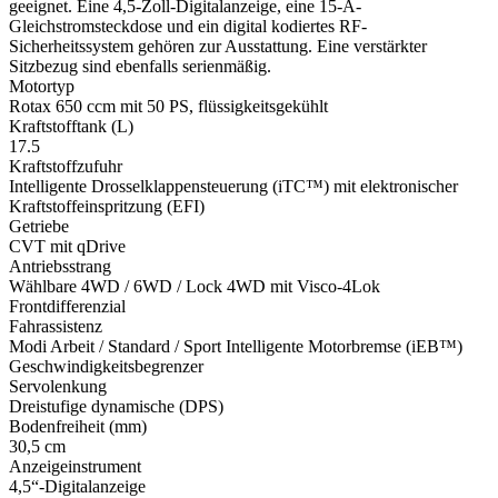
geeignet. Eine 4,5-Zoll-Digitalanzeige, eine 15-A-
Gleichstromsteckdose und ein digital kodiertes RF-
Sicherheitssystem gehören zur Ausstattung. Eine verstärkter
Sitzbezug sind ebenfalls serienmäßig.
Motortyp
Rotax 650 ccm mit 50 PS, flüssigkeitsgekühlt
Kraftstofftank (L)
17.5
Kraftstoffzufuhr
Intelligente Drosselklappensteuerung (iTC™️) mit elektronischer
Kraftstoffeinspritzung (EFI)
Getriebe
CVT mit qDrive
Antriebsstrang
Wählbare 4WD / 6WD / Lock 4WD mit Visco-4Lok
Frontdifferenzial
Fahrassistenz
Modi Arbeit / Standard / Sport Intelligente Motorbremse (iEB™️)
Geschwindigkeitsbegrenzer
Servolenkung
Dreistufige dynamische (DPS)
Bodenfreiheit (mm)
30,5 cm
Anzeigeinstrument
4,5“-Digitalanzeige