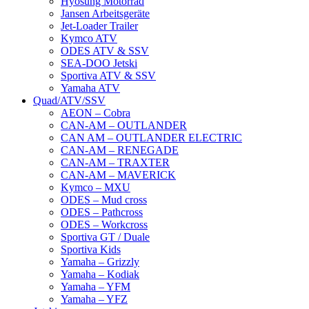
Hyosung Motorrad
Jansen Arbeitsgeräte
Jet-Loader Trailer
Kymco ATV
ODES ATV & SSV
SEA-DOO Jetski
Sportiva ATV & SSV
Yamaha ATV
Quad/ATV/SSV
AEON – Cobra
CAN-AM – OUTLANDER
CAN AM – OUTLANDER ELECTRIC
CAN-AM – RENEGADE
CAN-AM – TRAXTER
CAN-AM – MAVERICK
Kymco – MXU
ODES – Mud cross
ODES – Pathcross
ODES – Workcross
Sportiva GT / Duale
Sportiva Kids
Yamaha – Grizzly
Yamaha – Kodiak
Yamaha – YFM
Yamaha – YFZ