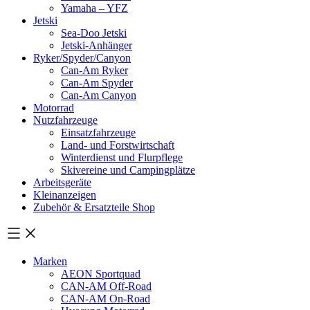
Yamaha – YFZ
Jetski
Sea-Doo Jetski
Jetski-Anhänger
Ryker/Spyder/Canyon
Can-Am Ryker
Can-Am Spyder
Can-Am Canyon
Motorrad
Nutzfahrzeuge
Einsatzfahrzeuge
Land- und Forstwirtschaft
Winterdienst und Flurpflege
Skivereine und Campingplätze
Arbeitsgeräte
Kleinanzeigen
Zubehör & Ersatzteile Shop
Marken
AEON Sportquad
CAN-AM Off-Road
CAN-AM On-Road