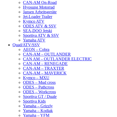
CAN-AM On-Road
Hyosung Motorrad
Jansen Arbeitsgeräte
Jet-Loader Trailer
Kymco ATV
ODES ATV & SSV
SEA-DOO Jetski
Sportiva ATV & SSV
Yamaha ATV
Quad/ATV/SSV
AEON – Cobra
CAN-AM – OUTLANDER
CAN AM – OUTLANDER ELECTRIC
CAN-AM – RENEGADE
CAN-AM – TRAXTER
CAN-AM – MAVERICK
Kymco – MXU
ODES – Mud cross
ODES – Pathcross
ODES – Workcross
Sportiva GT / Duale
Sportiva Kids
Yamaha – Grizzly
Yamaha – Kodiak
Yamaha – YFM