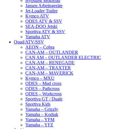
Hyosung Motorrad
Jansen Arbeitsgeräte
Jet-Loader Trailer
Kymco ATV
ODES ATV & SSV
SEA-DOO Jetski
Sportiva ATV & SSV
Yamaha ATV
Quad/ATV/SSV
AEON – Cobra
CAN-AM – OUTLANDER
CAN AM – OUTLANDER ELECTRIC
CAN-AM – RENEGADE
CAN-AM – TRAXTER
CAN-AM – MAVERICK
Kymco – MXU
ODES – Mud cross
ODES – Pathcross
ODES – Workcross
Sportiva GT / Duale
Sportiva Kids
Yamaha – Grizzly
Yamaha – Kodiak
Yamaha – YFM
Yamaha – YFZ