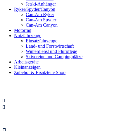
Jetski-Anhänger
Ryker/Spyder/Canyon
Can-Am Ryker
Can-Am Spyder
Can-Am Canyon
Motorrad
Nutzfahrzeuge
Einsatzfahrzeuge
Land- und Forstwirtschaft
Winterdienst und Flurpflege
Skivereine und Campingplätze
Arbeitsgeräte
Kleinanzeigen
Zubehör & Ersatzteile Shop