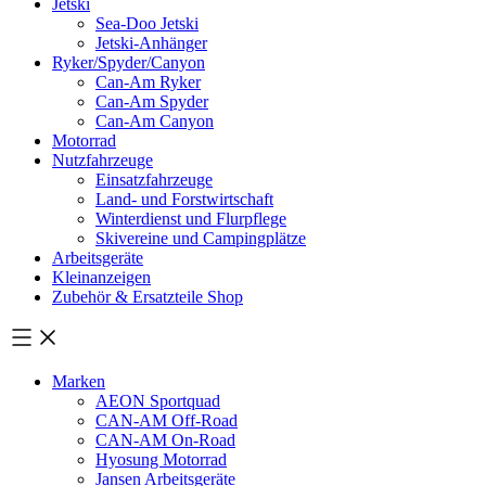
Jetski
Sea-Doo Jetski
Jetski-Anhänger
Ryker/Spyder/Canyon
Can-Am Ryker
Can-Am Spyder
Can-Am Canyon
Motorrad
Nutzfahrzeuge
Einsatzfahrzeuge
Land- und Forstwirtschaft
Winterdienst und Flurpflege
Skivereine und Campingplätze
Arbeitsgeräte
Kleinanzeigen
Zubehör & Ersatzteile Shop
Marken
AEON Sportquad
CAN-AM Off-Road
CAN-AM On-Road
Hyosung Motorrad
Jansen Arbeitsgeräte