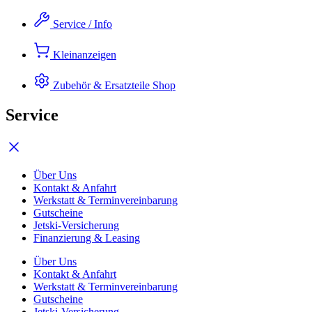
Zum
Service / Info
Inhalt
springen
Kleinanzeigen
Zubehör & Ersatzteile
Shop
Service
Über Uns
Kontakt & Anfahrt
Werkstatt & Terminvereinbarung
Gutscheine
Jetski-Versicherung
Finanzierung & Leasing
Über Uns
Kontakt & Anfahrt
Werkstatt & Terminvereinbarung
Gutscheine
Jetski-Versicherung