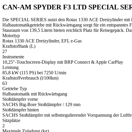
CAN-AM SPYDER F3 LTD SPECIAL SERIE
Die SPECIAL SERIES nutzt den Rotax 1330 ACE Dreizylinder mit EFI u
Halbautomatikgetriebe mit Rückwärtsgang sorgt für ein entspanntes
Stauraum von 139,5 Litern bieten reichlich Platz für Reisegepäck. Da
Motortyp
Rotax 1330 ACE Dreizylinder, EFI, e-Gas
Kraftstofftank (L)
27
Instrumente
10,25"-Touchscreen-Display mit BRP Connect & Apple CarPlay
Leistung
85,8 kW (115 PS) bei 7250 U/min
Kraftstoffverbrauch (l/100km)
63
Getriebe Typ
Halbautomatik mit Rückwärtsgang
Stoßdämpfer vorne
SACHS Big-Bore Stoßdämpfer / 129 mm
Stoßdämpfer hinten
SACHS Stoßdämpfer mit selbstregulierender Vorspannung der Luftf
Sitzplätze
2
Maximale Zuladung (kg)