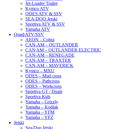
Jet-Loader Trailer
Kymco ATV
ODES ATV & SSV
SEA-DOO Jetski
Sportiva ATV & SSV
Yamaha ATV
Quad/ATV/SSV
AEON – Cobra
CAN-AM – OUTLANDER
CAN AM – OUTLANDER ELECTRIC
CAN-AM – RENEGADE
CAN-AM – TRAXTER
CAN-AM – MAVERICK
Kymco – MXU
ODES – Mud cross
ODES – Pathcross
ODES – Workcross
Sportiva GT / Duale
Sportiva Kids
Yamaha – Grizzly
Yamaha – Kodiak
Yamaha – YFM
Yamaha – YFZ
Jetski
Sea-Doo Jetski