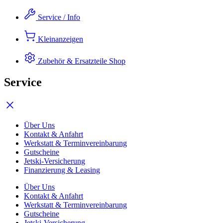
Zum
Service / Info
Inhalt
springen
Kleinanzeigen
Zubehör & Ersatzteile
Shop
Service
Über Uns
Kontakt & Anfahrt
Werkstatt & Terminvereinbarung
Gutscheine
Jetski-Versicherung
Finanzierung & Leasing
Über Uns
Kontakt & Anfahrt
Werkstatt & Terminvereinbarung
Gutscheine
Jetski-Versicherung