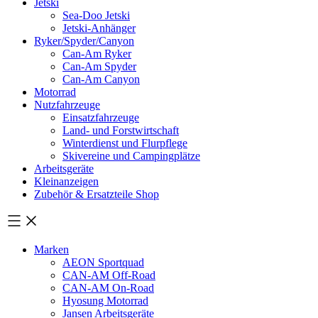
Jetski
Sea-Doo Jetski
Jetski-Anhänger
Ryker/Spyder/Canyon
Can-Am Ryker
Can-Am Spyder
Can-Am Canyon
Motorrad
Nutzfahrzeuge
Einsatzfahrzeuge
Land- und Forstwirtschaft
Winterdienst und Flurpflege
Skivereine und Campingplätze
Arbeitsgeräte
Kleinanzeigen
Zubehör & Ersatzteile Shop
Marken
AEON Sportquad
CAN-AM Off-Road
CAN-AM On-Road
Hyosung Motorrad
Jansen Arbeitsgeräte