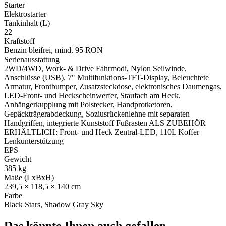
Starter
Elektrostarter
Tankinhalt (L)
22
Kraftstoff
Benzin bleifrei, mind. 95 RON
Serienausstattung
2WD/4WD, Work- & Drive Fahrmodi, Nylon Seilwinde,
Anschlüsse (USB), 7" Multifunktions-TFT-Display, Beleuchtete
Armatur, Frontbumper, Zusatzsteckdose, elektronisches Daumengas,
LED-Front- und Heckscheinwerfer, Staufach am Heck,
Anhängerkupplung mit Polstecker, Handprotketoren,
Gepäckträgerabdeckung, Soziusrückenlehne mit separaten
Handgriffen, integrierte Kunststoff Fußrasten ALS ZUBEHÖR
ERHÄLTLICH: Front- und Heck Zentral-LED, 110L Koffer
Lenkunterstützung
EPS
Gewicht
385 kg
Maße (LxBxH)
239,5 × 118,5 × 140 cm
Farbe
Black Stars, Shadow Gray Sky
Das könnte Ihnen auch gefallen