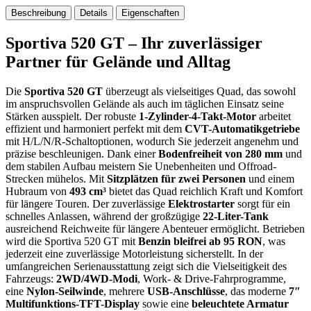
Beschreibung
Details
Eigenschaften
Sportiva 520 GT – Ihr zuverlässiger
Partner für Gelände und Alltag
Die
Sportiva 520 GT
überzeugt als vielseitiges Quad, das sowohl
im anspruchsvollen Gelände als auch im täglichen Einsatz seine
Stärken ausspielt. Der robuste
1-Zylinder-4-Takt-Motor
arbeitet
effizient und harmoniert perfekt mit dem
CVT-Automatikgetriebe
mit H/L/N/R-Schaltoptionen, wodurch Sie jederzeit angenehm und
präzise beschleunigen. Dank einer
Bodenfreiheit von 280 mm
und
dem stabilen Aufbau meistern Sie Unebenheiten und Offroad-
Strecken mühelos. Mit
Sitzplätzen für zwei Personen
und einem
Hubraum von
493 cm³
bietet das Quad reichlich Kraft und Komfort
für längere Touren. Der zuverlässige
Elektrostarter
sorgt für ein
schnelles Anlassen, während der großzügige
22-Liter-Tank
ausreichend Reichweite für längere Abenteuer ermöglicht. Betrieben
wird die Sportiva 520 GT mit
Benzin bleifrei ab 95 RON
, was
jederzeit eine zuverlässige Motorleistung sicherstellt. In der
umfangreichen Serienausstattung zeigt sich die Vielseitigkeit des
Fahrzeugs:
2WD/4WD-Modi
, Work- & Drive-Fahrprogramme,
eine
Nylon-Seilwinde
, mehrere
USB-Anschlüsse
, das moderne
7″
Multifunktions-TFT-Display
sowie eine
beleuchtete Armatur