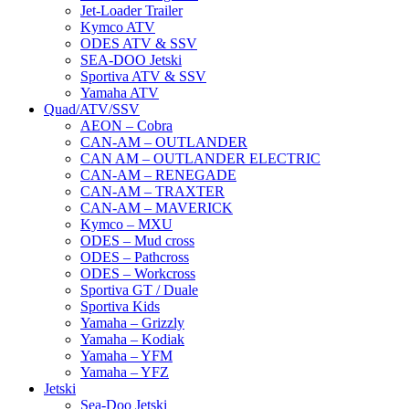
Jet-Loader Trailer
Kymco ATV
ODES ATV & SSV
SEA-DOO Jetski
Sportiva ATV & SSV
Yamaha ATV
Quad/ATV/SSV
AEON – Cobra
CAN-AM – OUTLANDER
CAN AM – OUTLANDER ELECTRIC
CAN-AM – RENEGADE
CAN-AM – TRAXTER
CAN-AM – MAVERICK
Kymco – MXU
ODES – Mud cross
ODES – Pathcross
ODES – Workcross
Sportiva GT / Duale
Sportiva Kids
Yamaha – Grizzly
Yamaha – Kodiak
Yamaha – YFM
Yamaha – YFZ
Jetski
Sea-Doo Jetski