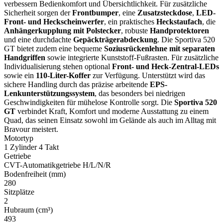
verbessern Bedienkomfort und Übersichtlichkeit. Für zusätzliche
Sicherheit sorgen der
Frontbumper
, eine
Zusatzsteckdose
,
LED-
Front- und Heckscheinwerfer
, ein praktisches
Heckstaufach
, die
Anhängerkupplung mit Polstecker
, robuste
Handprotektoren
und eine durchdachte
Gepäckträgerabdeckung
. Die Sportiva 520
GT bietet zudem eine bequeme
Soziusrückenlehne mit separaten
Handgriffen
sowie integrierte Kunststoff-Fußrasten. Für zusätzliche
Individualisierung stehen optional
Front- und Heck-Zentral-LEDs
sowie ein
110-Liter-Koffer
zur Verfügung. Unterstützt wird das
sichere Handling durch das präzise arbeitende
EPS-
Lenkunterstützungssystem
, das besonders bei niedrigen
Geschwindigkeiten für mühelose Kontrolle sorgt. Die
Sportiva 520
GT
verbindet Kraft, Komfort und moderne Ausstattung zu einem
Quad, das seinen Einsatz sowohl im Gelände als auch im Alltag mit
Bravour meistert.
Motortyp
1 Zylinder 4 Takt
Getriebe
CVT-Automatikgetriebe H/L/N/R
Bodenfreiheit (mm)
280
Sitzplätze
2
Hubraum (cm³)
493