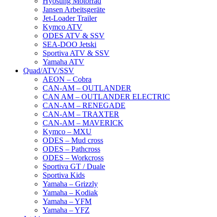
Hyosung Motorrad
Jansen Arbeitsgeräte
Jet-Loader Trailer
Kymco ATV
ODES ATV & SSV
SEA-DOO Jetski
Sportiva ATV & SSV
Yamaha ATV
Quad/ATV/SSV
AEON – Cobra
CAN-AM – OUTLANDER
CAN AM – OUTLANDER ELECTRIC
CAN-AM – RENEGADE
CAN-AM – TRAXTER
CAN-AM – MAVERICK
Kymco – MXU
ODES – Mud cross
ODES – Pathcross
ODES – Workcross
Sportiva GT / Duale
Sportiva Kids
Yamaha – Grizzly
Yamaha – Kodiak
Yamaha – YFM
Yamaha – YFZ