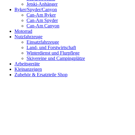
Jetski-Anhänger
Ryker/Spyder/Canyon
Can-Am Ryker
Can-Am Spyder
Can-Am Canyon
Motorrad
Nutzfahrzeuge
Einsatzfahrzeuge
Land- und Forstwirtschaft
Winterdienst und Flurpflege
Skivereine und Campingplätze
Arbeitsgeräte
Kleinanzeigen
Zubehör & Ersatzteile Shop