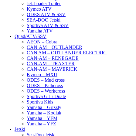
Jet-Loader Trailer
Kymco ATV
ODES ATV & SSV
SEA-DOO Jetski
Sportiva ATV & SSV
Yamaha ATV
Quad/ATV/SSV
AEON – Cobra
CAN-AM – OUTLANDER
CAN AM – OUTLANDER ELECTRIC
CAN-AM – RENEGADE
CAN-AM – TRAXTER
CAN-AM – MAVERICK
Kymco – MXU
ODES – Mud cross
ODES – Pathcross
ODES – Workcross
Sportiva GT / Duale
Sportiva Kids
Yamaha – Grizzly
Yamaha – Kodiak
Yamaha – YFM
Yamaha – YFZ
Jetski
Sea-Doo Jetski