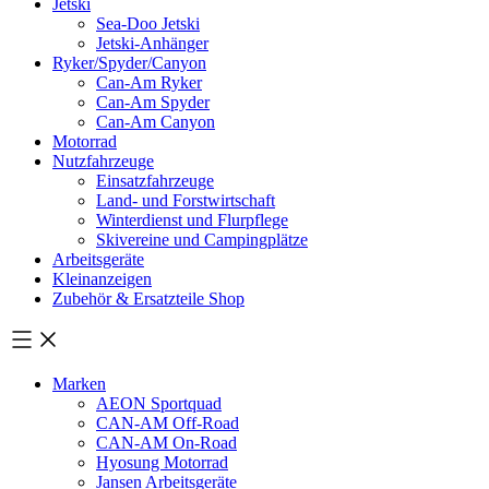
Jetski
Sea-Doo Jetski
Jetski-Anhänger
Ryker/Spyder/Canyon
Can-Am Ryker
Can-Am Spyder
Can-Am Canyon
Motorrad
Nutzfahrzeuge
Einsatzfahrzeuge
Land- und Forstwirtschaft
Winterdienst und Flurpflege
Skivereine und Campingplätze
Arbeitsgeräte
Kleinanzeigen
Zubehör & Ersatzteile Shop
Marken
AEON Sportquad
CAN-AM Off-Road
CAN-AM On-Road
Hyosung Motorrad
Jansen Arbeitsgeräte