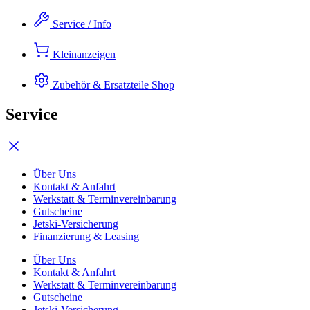
Zum
Service / Info
Inhalt
springen
Kleinanzeigen
Zubehör & Ersatzteile
Shop
Service
Über Uns
Kontakt & Anfahrt
Werkstatt & Terminvereinbarung
Gutscheine
Jetski-Versicherung
Finanzierung & Leasing
Über Uns
Kontakt & Anfahrt
Werkstatt & Terminvereinbarung
Gutscheine
Jetski-Versicherung