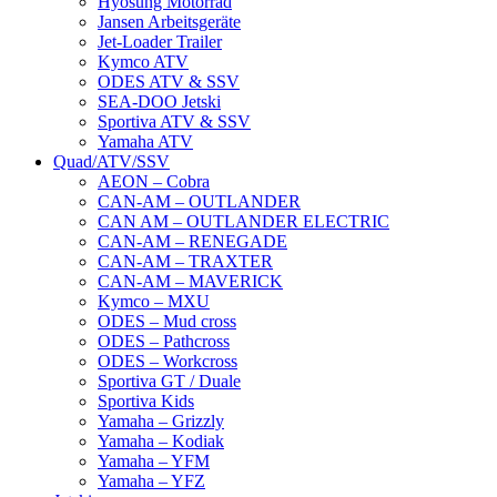
Hyosung Motorrad
Jansen Arbeitsgeräte
Jet-Loader Trailer
Kymco ATV
ODES ATV & SSV
SEA-DOO Jetski
Sportiva ATV & SSV
Yamaha ATV
Quad/ATV/SSV
AEON – Cobra
CAN-AM – OUTLANDER
CAN AM – OUTLANDER ELECTRIC
CAN-AM – RENEGADE
CAN-AM – TRAXTER
CAN-AM – MAVERICK
Kymco – MXU
ODES – Mud cross
ODES – Pathcross
ODES – Workcross
Sportiva GT / Duale
Sportiva Kids
Yamaha – Grizzly
Yamaha – Kodiak
Yamaha – YFM
Yamaha – YFZ