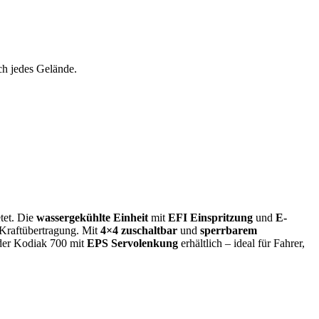
rch jedes Gelände.
tet. Die
wassergekühlte Einheit
mit
EFI Einspritzung
und
E-
 Kraftübertragung. Mit
4×4 zuschaltbar
und
sperrbarem
 der Kodiak 700 mit
EPS Servolenkung
erhältlich – ideal für Fahrer,