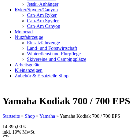
Jetski-Anhänger
Ryker/Spyder/Canyon
Can-Am Ryker
Can-Am Spyder
Can-Am Canyon
Motorrad
Nutzfahrzeuge
Einsatzfahrzeuge
Land- und Forstwirtschaft
Winterdienst und Flurpflege
Skivereine und Campingplätze
Arbeitsgeräte
Kleinanzeigen
Zubehör & Ersatzteile Shop
Yamaha Kodiak 700 / 700 EPS
Startseite
»
Shop
»
Yamaha
»
Yamaha Kodiak 700 / 700 EPS
14.395,00
€
inkl. 19% MwSt.